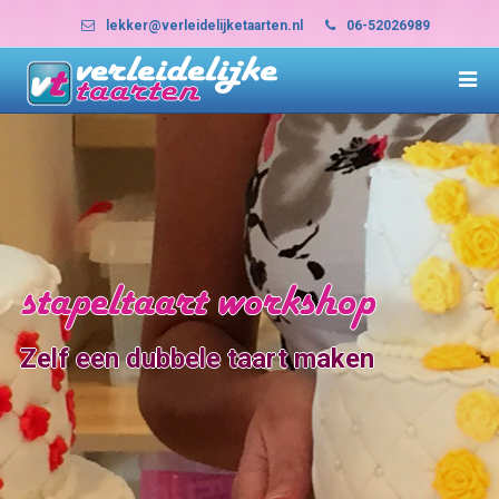
lekker@verleidelijketaarten.nl
06-52026989
stapeltaart workshop
Zelf een dubbele taart maken