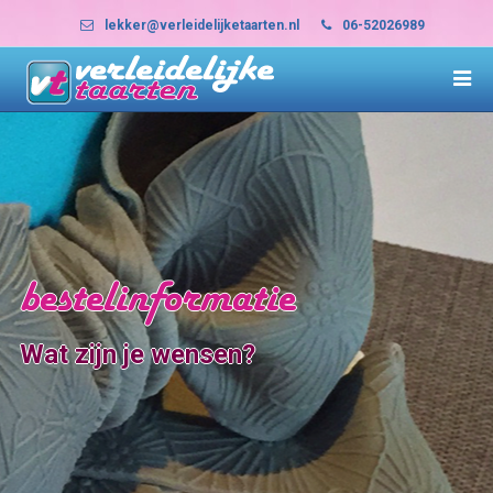
lekker@verleidelijketaarten.nl
06-52026989
bestelinformatie
Wat zijn je wensen?